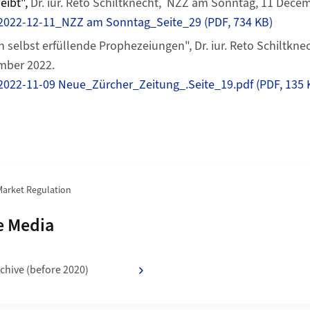
leibt",
Dr. iur. Reto Schiltknecht, NZZ am Sonntag, 11 Dece
 2022-12-11_NZZ am Sonntag_Seite_29 (PDF, 734 KB)
 selbst erfüllende Prophezeiungen", Dr. iur. Reto Schiltkne
ember 2022.
2022-11-09 Neue_Zürcher_Zeitung_.Seite_19.pdf (PDF, 135 
 Market Regulation
f
e Media
chive (before 2020)