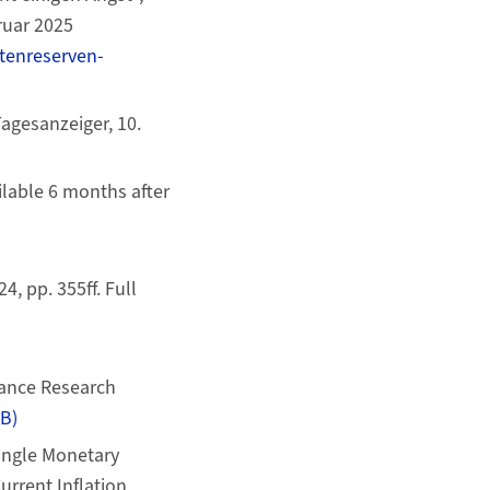
ruar 2025
tenreserven-
Tagesanzeiger, 10.
ailable 6 months after
, pp. 355ff. Full
nance Research
B)
Single Monetary
urrent Inflation