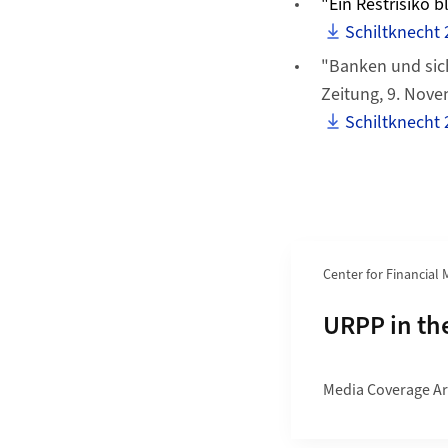
"Ein Restrisiko b
Schiltknecht
"Banken und sich
Zeitung, 9. Nov
Schiltknecht 
Section navigation
Center for Financial
Subpages o
URPP in th
Media Coverage Ar