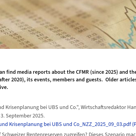
can find media reports about the CFMR (since 2025) and th
fter 2020), its events, members and guests. Older article
ive.
d Krisenplanung bei UBS und Co.", Wirtschaftsredaktor Han
 3. September 2025.
und Krisenplanung bei UBS und Co_NZZ_2025_09_03.pdf (P
Schweizer Rentenreserven zugreifen? Dieses Szenario mach