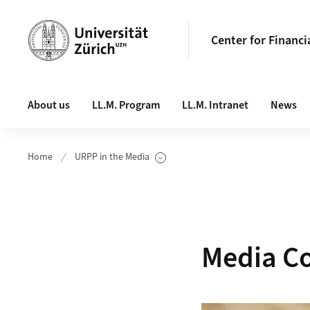
Header
Center for Financi
Main navigation
About us
LL.M. Program
LL.M. Intranet
News
Home
URPP in the Media
Show Subpages
Media C