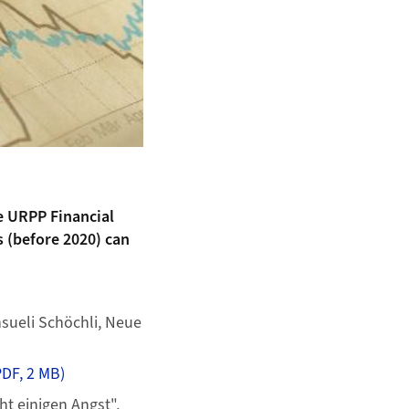
e URPP Financial
s (before 2020) can
sueli Schöchli, Neue
DF, 2 MB)
t einigen Angst",