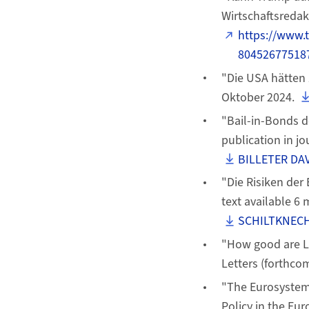
Wirtschaftsredak
https://www.
80452677518
"Die USA hätten Z
Oktober 2024.
"Bail-in-Bonds de
publication in jo
BILLETER DAV
"Die Risiken der
text available 6 
SCHILTKNECH
"How good are LL
Letters (forthco
"The Eurosystem’
Policy in the Eu