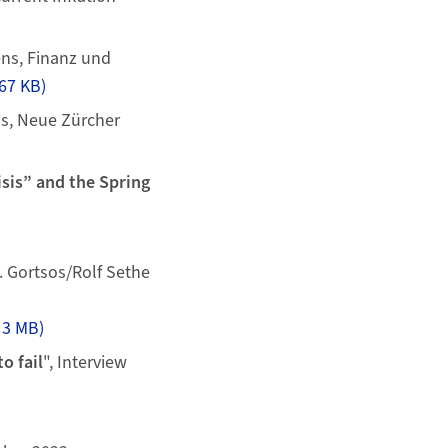
ens, Finanz und
67 KB)
ns, Neue Zürcher
isis” and the Spring
V. Gortsos/Rolf Sethe
 3 MB)
o fail
", Interview