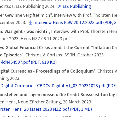
 Gortsos, EIZ Publishing 2024.
EIZ Publishing
der Gewinne vergiftet mich", Interview with Prof. Thorsten H
December 2023.
Interview Hens FuW 20.12.2023.pdf (PDF, 3
: Was geht - was nicht?
", Interview with Prof. Thorsten He
mber 2023. Hens NZZ 08.11.2023.pdf
w Global Financial Crisis amidst the Current “Inflation Cr
re Episodes
", Christos V. Gortsos, SSRN, October 2023.
-id4454997.pdf (PDF, 619 KB)
gital Currencies - Proceedings of a Colloquium
", Christos 
shing, 2023.
Digital-Currencies-CBDCs-Digital-V1_03-20231023.pdf (PDF,
nstehen und sagen müssen: Die Credit Suisse ist too big t
ten Hens, Neue Zürcher Zeitung, 20 March 2023.
orsten Hens_20 Maerz 2023 NZZ.pdf (PDF, 1 MB)