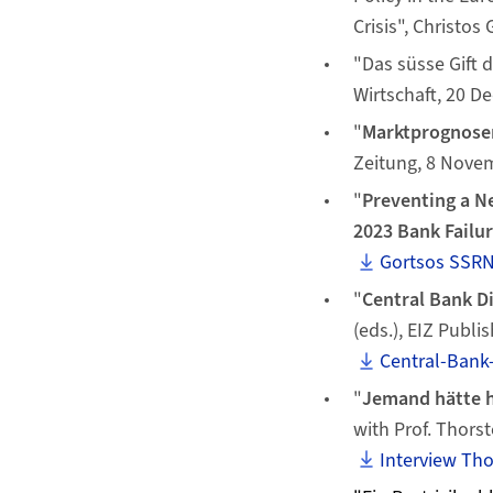
Crisis", Christos
"Das süsse Gift 
Wirtschaft, 20 
"
Marktprognosen
Zeitung, 8 Nove
"
Preventing a Ne
2023 Bank Failu
Gortsos SSRN
"
Central Bank Di
(eds.), EIZ Publi
Central-Bank-
"
Jemand hätte hi
with Prof. Thors
Interview Th