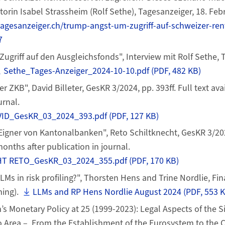
torin Isabel Strassheim (Rolf Sethe), Tagesanzeiger, 18. Feb
tagesanzeiger.ch/trump-angst-um-zugriff-auf-schweizer-ren
7
ugriff auf den Ausgleichsfonds", Interview mit Rolf Sethe, 
Sethe_Tages-Anzeiger_2024-10-10.pdf (PDF, 482 KB)
r ZKB", David Billeter, GesKR 3/2024, pp. 393ff. Full text av
urnal.
ID_GesKR_03_2024_393.pdf (PDF, 127 KB)
 Eigner von Kantonalbanken", Reto Schiltknecht, GesKR 3/2024
months after publication in journal.
T RETO_GesKR_03_2024_355.pdf (PDF, 170 KB)
Ms in risk profiling?", Thorsten Hens and Trine Nordlie, Fi
ming).
LLMs and RP Hens Nordlie August 2024 (PDF, 553 K
s Monetary Policy at 25 (1999-2023): Legal Aspects of the 
ro Area – From the Establishment of the Eurosystem to the C