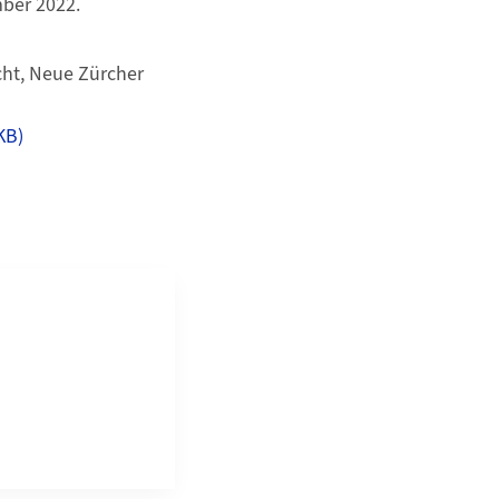
mber 2022.
cht, Neue Zürcher
KB)