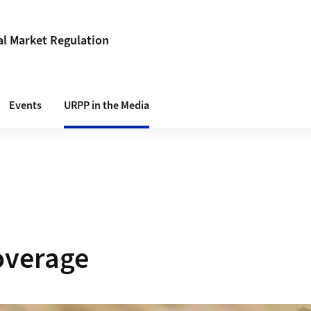
al Market Regulation
Events
URPP in the Media
overage